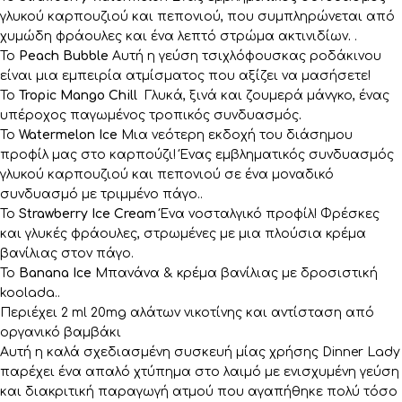
γλυκού καρπουζιού και πεπονιού, που συμπληρώνεται από
χυμώδη φράουλες και ένα λεπτό στρώμα ακτινιδίων
.
.
Το
Peach Bubble
Αυτή η γεύση τσιχλόφουσκας ροδάκινου
είναι μια εμπειρία ατμίσματος που αξίζει να μασήσετε!
Το
Tropic Mango Chill
Γλυκά, ξινά και ζουμερά μάνγκο, ένας
υπέροχος παγωμένος τροπικός συνδυασμός
.
Το
Watermelon Ice
Μια νεότερη εκδοχή του διάσημου
προφίλ μας στο καρπούζι! Ένας εμβληματικός συνδυασμός
γλυκού καρπουζιού και πεπονιού σε ένα μοναδικό
συνδυασμό με τριμμένο πάγο..
Το
Strawberry Ice Cream
Ένα νοσταλγικό προφίλ! Φρέσκες
και γλυκές φράουλες, στρωμένες με μια πλούσια κρέμα
βανίλιας στον πάγο.
Το
Banana Ice
Μπανάνα & κρέμα βανίλιας με δροσιστική
koolada..
Περιέχει 2 ml 20mg αλάτων νικοτίνης και αντίσταση από
οργανικό βαμβάκι
Αυτή η καλά σχεδιασμένη συσκευή μίας χρήσης Dinner Lady
παρέχει ένα απαλό χτύπημα στο λαιμό με ενισχυμένη γεύση
και διακριτική παραγωγή ατμού που αγαπήθηκε πολύ τόσο