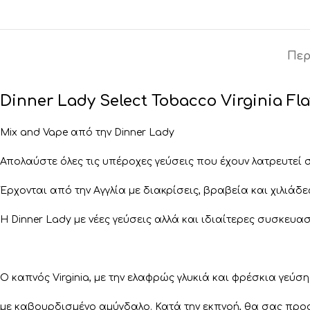
Περ
Dinner Lady Select Tobacco Virginia Fl
Mix and Vape από την Dinner Lady
Απολαύστε όλες τις υπέροχες γεύσεις που έχουν λατρευτεί σ
Έρχονται από την Αγγλία με διακρίσεις, βραβεία και χιλιάδε
Η Dinner Lady με νέες γεύσεις αλλά και ιδιαίτερες συσκευασ
Ο καπνός Virginia, με την ελαφρώς γλυκιά και φρέσκια γεύσ
με καβουρδισμένο αμύγδαλο. Κατά την εκπνοή, θα σας προ