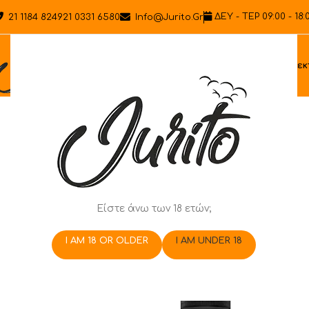
ΔΕΥ - ΤΕΡ 09:00 - 18:
21 1184 8249
21 0331 6580
Info@jurito.gr
Ηλεκ
Είστε άνω των 18 ετών;
I AM 18 OR OLDER
I AM UNDER 18