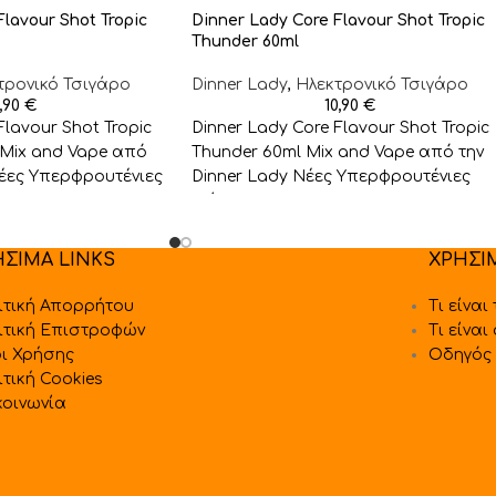
lavour Shot Tropic
Dinner Lady Core Flavour Shot Tropic
Thunder 60ml
τρονικό Τσιγάρο
Dinner Lady
,
Ηλεκτρονικό Τσιγάρο
0,90
€
10,90
€
Flavour Shot Tropic
Dinner Lady Core Flavour Shot Tropic
 Mix and Vape από
Thunder 60ml Mix and Vape από την
Nέες Υπερφρουτένιες
Dinner Lady Nέες Υπερφρουτένιες
Γεύσεις Σε Flavour
ΗΣΙΜΑ LINKS
ΧΡΗΣΙ
ιτική Απορρήτου
Τι είναι
ιτική Επιστροφών
Τι είναι
ι Χρήσης
Οδηγός 
ιτική Cookies
κοινωνία