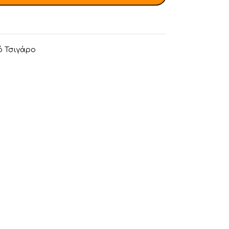
ό Τσιγάρο