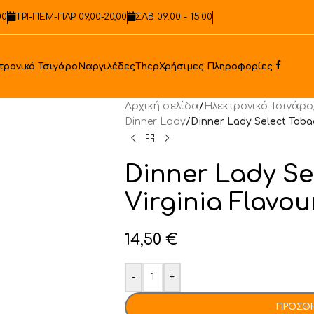
00
ΤΡΙ-ΠΕΜ-ΠΑΡ 09,00-20,00
ΣΑΒ 09:00 - 15:00
Faceb
τρονικό Τσιγάρο
Ναργιλέδες
Thcp
Χρήσιμες Πληροφορίες
Αρχική σελίδα
/
Ηλεκτρονικό Τσιγάρο
Dinner Lady
/
Dinner Lady Select Tobac
Dinner Lady Se
Virginia Flavou
14,50
€
-
+
ΠΡΟΣΘΉ