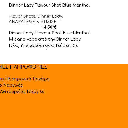
Dinner Lady Flavour Shot Blue Menthol
Dinner Lady Fl
Trouble Ice 120m
Flavor Shots
,
Dinner Lady
,
ΑΝΑΚΑΤΕΨΕ & ΑΤΜΙΣΕ
Flavor Shots
,
D
14,50
€
ΑΝΑΚΑΤΕΨΕ & 
Dinner Lady Flavour Shot Blue Menthol
Dinner Lady Fl
Mix and Vape από την Dinner Lady
Trouble Ice 12
Nέες Υπερφρουτένιες Γεύσεις Σε
Dinner Lady Απ
Flavour Shots Από
υπέροχες γεύσ
ΜΕΣ ΠΛΗΡΟΦΟΡΙΕΣ
 το Ηλεκτρονικό Τσιγάρο
 ο Ναργιλές
Λειτουργίας Ναργιλέ