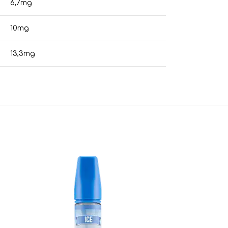
6,7mg
10mg
13,3mg