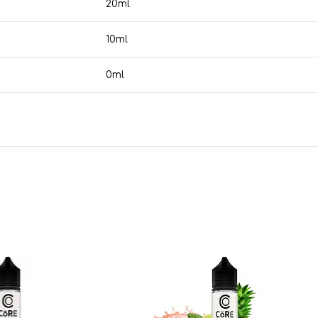
20ml
10ml
0ml