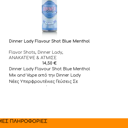
Dinner Lady Flavour Shot Blue Menthol
Dinner Lady Fr
Berry Blast
Flavor Shots
,
Dinner Lady
,
ΑΝΑΚΑΤΕΨΕ & ΑΤΜΙΣΕ
Flavor Shots
,
D
14,50
€
ΑΝΑΚΑΤΕΨΕ & 
Dinner Lady Flavour Shot Blue Menthol
Dinner Lady Fr
Mix and Vape από την Dinner Lady
Berry Blast Mi
Nέες Υπερφρουτένιες Γεύσεις Σε
Dinner Lady N
Flavour Shots Από
Γεύσεις Σε Fla
ΜΕΣ ΠΛΗΡΟΦΟΡΙΕΣ