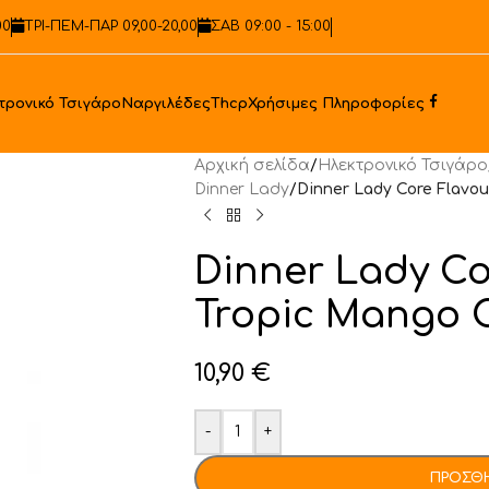
00
ΤΡΙ-ΠΕΜ-ΠΑΡ 09,00-20,00
ΣΑΒ 09:00 - 15:00
Faceb
τρονικό Τσιγάρο
Ναργιλέδες
Thcp
Χρήσιμες Πληροφορίες
Αρχική σελίδα
/
Ηλεκτρονικό Τσιγάρο
Dinner Lady
/
Dinner Lady Core Flavou
Dinner Lady Co
Tropic Mango C
10,90
€
-
+
ΠΡΟΣΘΉ