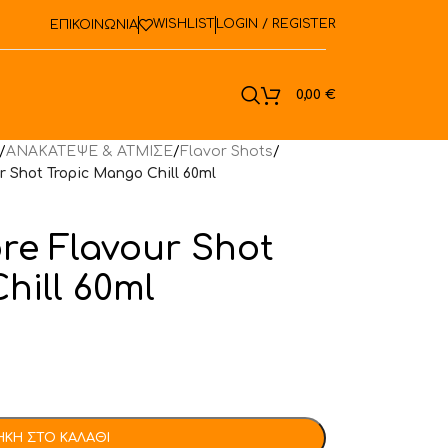
WISHLIST
LOGIN / REGISTER
ΕΠΙΚΟΙΝΩΝΙΑ
ook
0,00
€
/
ΑΝΑΚΑΤΕΨΕ & ΑΤΜΙΣΕ
/
Flavor Shots
/
r Shot Tropic Mango Chill 60ml
re Flavour Shot
hill 60ml
ΚΗ ΣΤΟ ΚΑΛΆΘΙ