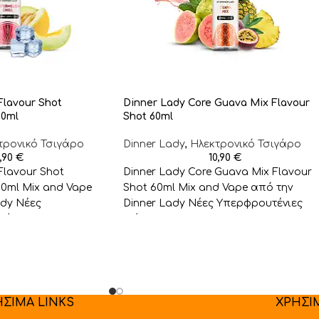
Flavour Shot
Dinner Lady Core Guava Mix Flavour
60ml
Shot 60ml
τρονικό Τσιγάρο
Dinner Lady
,
Ηλεκτρονικό Τσιγάρο
0,90
€
10,90
€
Flavour Shot
Dinner Lady Core Guava Mix Flavour
60ml Mix and Vape
Shot 60ml Mix and Vape από την
ady Nέες
Dinner Lady Nέες Υπερφρουτένιες
εύσεις Σε Flavour
Γεύσεις Σε Flavour
ΗΣΙΜΑ LINKS
ΧΡΗΣΙ