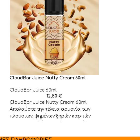
CloudBar Juice Nutty Cream 60ml
CloudBar Juice
CloudBar Juice 60ml
CloudBar Juice
12,50
€
CloudBar Juice Nutty Cream 60ml
CloudBar Juice
Απολαύστε την τέλεια αρμονία των
Ετοιμαστείτε 
πλούσιων, ψημένων ξηρών καρπών
μοναδική γευστ
και της μεταξένιας κρέμας σε κάθε
υγρό εμπνευσμ
αγαπημένη σας
ΜΕΣ ΠΛΗΡΟΦΟΡΙΕΣ