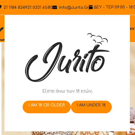
ΔΕΥ - ΤΕΡ 09:00 - 18:
21 1184 8249
21 0331 6580
Info@jurito.gr
Ηλεκ
Είστε άνω των 18 ετών;
I AM 18 OR OLDER
I AM UNDER 18