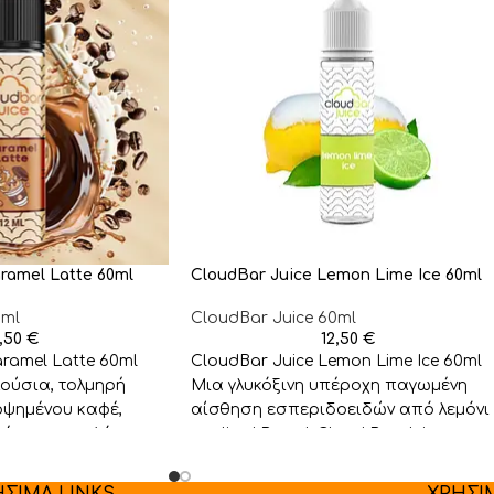
ramel Latte 60ml
CloudBar Juice Lemon Lime Ice 60ml
0ml
CloudBar Juice 60ml
2,50
€
12,50
€
ramel Latte 60ml
CloudBar Juice Lemon Lime Ice 60ml
ούσια, τολμηρή
Μια γλυκόξινη υπέροχη παγωμένη
οψημένου καφέ,
αίσθηση εσπεριδοειδών από λεμόνι
ένη με απαλό,
και lime! Brand: Cloud Bar Juice
αι
ΗΣΙΜΑ LINKS
ΧΡΗΣΙ