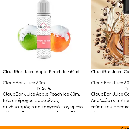
CloudBar Juice Apple Peach Ice 60ml
CloudBar Juice Ca
CloudBar Juice 60ml
CloudBar Juice 6
12,50
€
1
CloudBar Juice Apple Peach Ice 60ml
CloudBar Juice Ca
Ένα υπέροχος φρουτένιος
Απολαύστε την πλ
συνδυασμός από τραγανό παγωμένο
γεύση του φρεσκ
μήλο και ζουμερό παγωμένο ροδάκινο
τέλεια ισορροπημ
. Brand:
κρεμώδες γάλα κ
ΧΡ