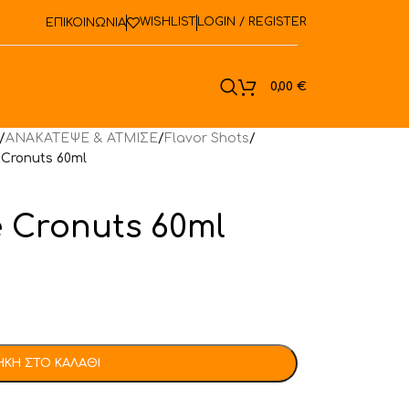
WISHLIST
LOGIN / REGISTER
ΕΠΙΚΟΙΝΩΝΙΑ
ook
0,00
€
/
ΑΝΑΚΑΤΕΨΕ & ΑΤΜΙΣΕ
/
Flavor Shots
/
 Cronuts 60ml
 Cronuts 60ml
ΚΗ ΣΤΟ ΚΑΛΆΘΙ