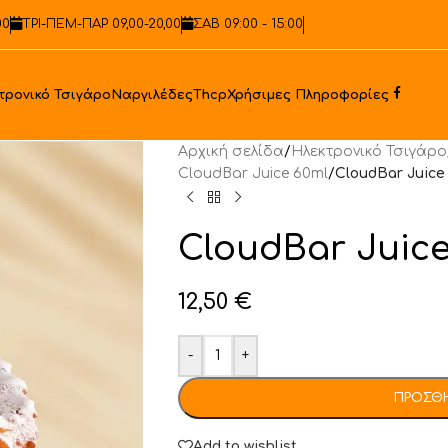
00
ΤΡΙ-ΠΕΜ-ΠΑΡ 09,00-20,00
ΣΑΒ 09:00 - 15:00
Faceb
τρονικό Τσιγάρο
Ναργιλέδες
Thcp
Χρήσιμες Πληροφορίες
Αρχική σελίδα
/
Ηλεκτρονικό Τσιγάρο
CloudBar Juice 60ml
/
CloudBar Juice
CloudBar Juice
12,50
€
-
+
ΠΡΟΣΘΉ
Add to wishlist