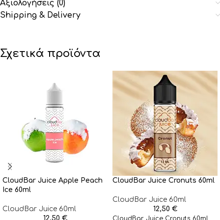
Αξιολογήσεις (0)
Shipping & Delivery
Σχετικά προϊόντα
CloudBar Juice Apple Peach
CloudBar Juice Cronuts 60ml
Ice 60ml
CloudBar Juice 60ml
CloudBar Juice 60ml
12,50
€
12,50
€
CloudBar Juice Cronuts 60ml