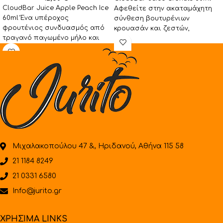
CloudBar Juice Apple Peach Ice
Αφεθείτε στην ακαταμάχητη
60ml Ένα υπέροχος
σύνθεση βουτυρένιων
φρουτένιος συνδυασμός από
κρουασάν και ζεστών,
τραγανό παγωμένο μήλο και
ζαχαρένιων ντόνατς. Αυτό το
ζουμερό παγωμένο ροδάκινο .
πλούσιο, βελούδινο μείγμα
Brand:
προσφέρει
Μιχαλακοπούλου 47 &, Ηριδανού, Αθήνα 115 58
21 1184 8249
21 0331 6580
Info@jurito.gr
ΧΡΗΣΙΜΑ LINKS