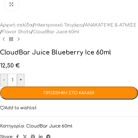
Click to enlarge
Αρχική σελίδα
/
Ηλεκτρονικό Τσιγάρο
/
ΑΝΑΚΑΤΕΨΕ & ΑΤΜΙΣΕ
/
Flavor Shots
/
CloudBar Juice 60ml
CloudBar Juice Blueberry Ice 60ml
12,50
€
-
+
ΠΡΟΣΘΉΚΗ ΣΤΟ ΚΑΛΆΘΙ
Add to wishlist
Κατηγορία:
CloudBar Juice 60ml
Share: