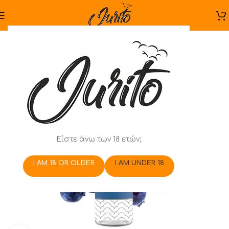
Είστε άνω των 18 ετών;
I AM 18 OR OLDER
I AM UNDER 18