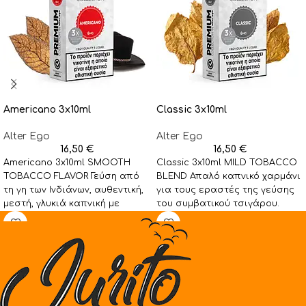
Americano 3x10ml
Classic 3x10ml
Alter Ego
Alter Ego
16,50
€
16,50
€
Americano 3x10ml SMOOTH
Classic 3x10ml MILD TOBACCO
TOBACCO FLAVOR Γεύση από
BLEND Απαλό καπνικό χαρμάνι
τη γη των Ινδιάνων, αυθεντική,
για τους εραστές της γεύσης
μεστή, γλυκιά καπνική με
του συμβατικού τσιγάρου.
σαγηνευτική ένταση βανίλιας.
Ιδανικό για όσους ξεκινάνε
Ένα