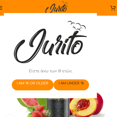
Είστε άνω των 18 ετών;
I AM 18 OR OLDER
I AM UNDER 18