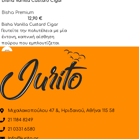
Bisha Vanilla Custard Cigar
Bisha Premium
12,90
€
Bisha Vanilla Custard Cigar
Γευτείτε την πολυτέλεια με μία
έντονη, καπνική αίσθηση
πούρου που εμπλουτίζεται
από μία απαλή, απολαυστική
κρέμα
Μιχαλακοπούλου 47 &, Ηριδανού, Αθήνα 115 58
21 1184 8249
21 0331 6580
Info@jurito.gr