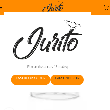
Είστε άνω των 18 ετών;
I AM 18 OR OLDER
I AM UNDER 18