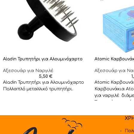
Aladin Τρυπητήρι για Αλουμινόχαρτο
Atomic Καρβουνά
Αξεσουάρ για Ναργιλέ
Αξεσουάρ για Να
5,50
€
1
Aladin Τρυπητήρι για Αλουμινόχαρτο
Atomic Καρβουν
Πολλαπλό μεταλλικό τρυπητήρι.
Καρβουνάκια Ato
για ναργιλέ διάμ
Το κουτάκι περιέχ
τεμαχίων. Τιμή
ΧΡ
Πολ