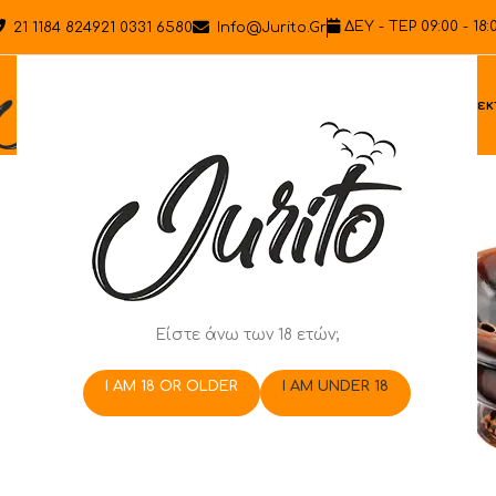
ΔΕΥ - ΤΕΡ 09:00 - 18:
21 1184 8249
21 0331 6580
Info@jurito.gr
Ηλεκ
Είστε άνω των 18 ετών;
I AM 18 OR OLDER
I AM UNDER 18