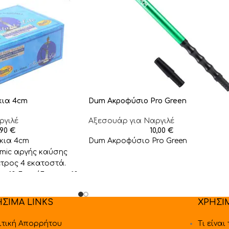
κια 4cm
Dum Aκροφύσιο Pro Green
ργιλέ
Αξεσουάρ για Ναργιλέ
,90
€
10,00
€
άκια 4cm
Dum Aκροφύσιο Pro Green
mic αργής καύσης
ετρος 4 εκατοστά.
ει 10 δεσμίδες των 10
ΗΣΙΜΑ LINKS
ΧΡΗΣΙ
ιτική Απορρήτου
Τι είναι