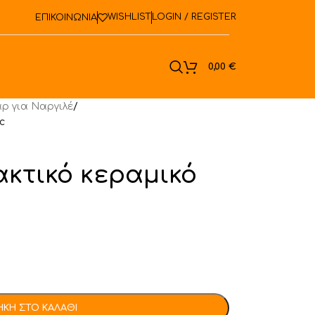
WISHLIST
LOGIN / REGISTER
ΕΠΙΚΟΙΝΩΝΙΑ
ook
0,00
€
ρ για Ναργιλέ
/
c
ακτικό κεραμικό
ΚΗ ΣΤΟ ΚΑΛΆΘΙ