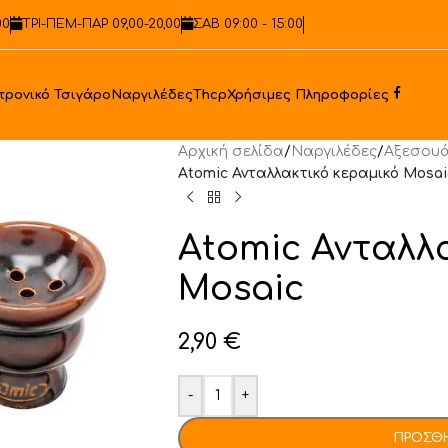
00
ΤΡΙ-ΠΕΜ-ΠΑΡ 09,00-20,00
ΣΑΒ 09:00 - 15:00
Faceb
τρονικό Τσιγάρο
Ναργιλέδες
Thcp
Χρήσιμες Πληροφορίες
Αρχική σελίδα
/
Ναργιλέδες
/
Αξεσουά
Atomic Ανταλλακτικό κεραμικό Mosai
Atomic Ανταλλ
Mosaic
2,90
€
-
+
ΠΡΟΣΘΉ