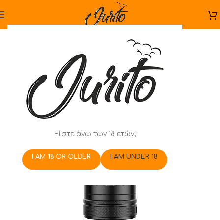
Είστε άνω των 18 ετών;
I AM 18 OR OLDER
I AM UNDER 18