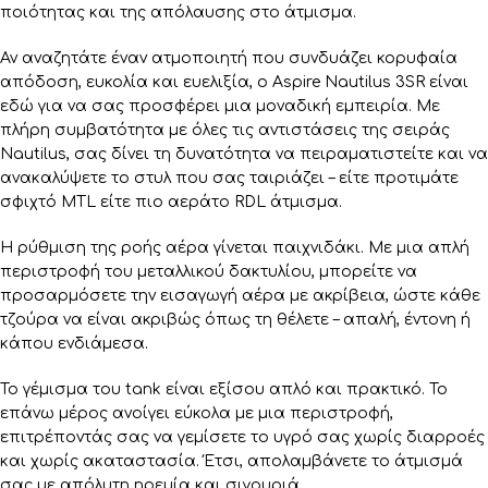
ποιότητας και της απόλαυσης στο άτμισμα.
Αν αναζητάτε έναν ατμοποιητή που συνδυάζει κορυφαία
απόδοση, ευκολία και ευελιξία, ο Aspire Nautilus 3SR είναι
εδώ για να σας προσφέρει μια μοναδική εμπειρία. Με
πλήρη συμβατότητα με όλες τις αντιστάσεις της σειράς
Nautilus, σας δίνει τη δυνατότητα να πειραματιστείτε και να
ανακαλύψετε το στυλ που σας ταιριάζει – είτε προτιμάτε
σφιχτό MTL είτε πιο αεράτο RDL άτμισμα.
Η ρύθμιση της ροής αέρα γίνεται παιχνιδάκι. Με μια απλή
περιστροφή του μεταλλικού δακτυλίου, μπορείτε να
προσαρμόσετε την εισαγωγή αέρα με ακρίβεια, ώστε κάθε
τζούρα να είναι ακριβώς όπως τη θέλετε – απαλή, έντονη ή
κάπου ενδιάμεσα.
Το γέμισμα του tank είναι εξίσου απλό και πρακτικό. Το
επάνω μέρος ανοίγει εύκολα με μια περιστροφή,
επιτρέποντάς σας να γεμίσετε το υγρό σας χωρίς διαρροές
και χωρίς ακαταστασία. Έτσι, απολαμβάνετε το άτμισμά
σας με απόλυτη ηρεμία και σιγουριά.