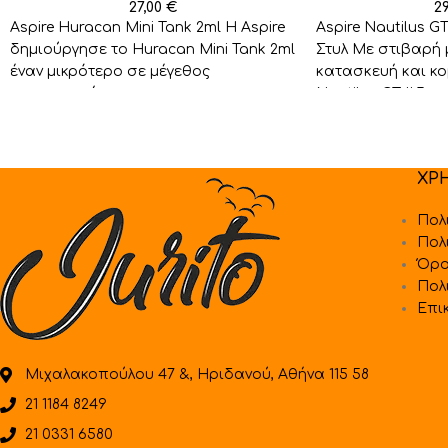
27,00
€
2
Aspire Huracan Mini Tank 2ml Η Aspire
Aspire Nautilus G
δημιούργησε το Huracan Mini Tank 2ml
Στυλ Με στιβαρή 
έναν μικρότερο σε μέγεθος
κατασκευή και κο
ατμοποιητή σε συγκρηση
Nautilus GT II ξεχ
ΧΡ
Πολ
Πολ
Όρο
Πολ
Επι
Μιχαλακοπούλου 47 &, Ηριδανού, Αθήνα 115 58
21 1184 8249
21 0331 6580