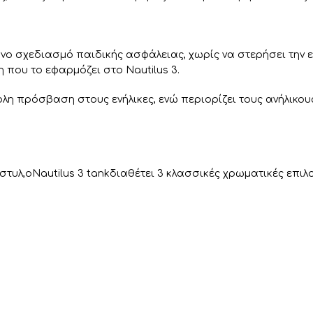
υπνο σχεδιασμό παιδικής ασφάλειας, χωρίς να στερήσει την
η που το εφαρμόζει στο Nautilus 3.
η πρόσβαση στους ενήλικες, ενώ περιορίζει τους ανήλικου
λ,οNautilus 3 tankδιαθέτει 3 κλασσικές χρωματικές επιλογές