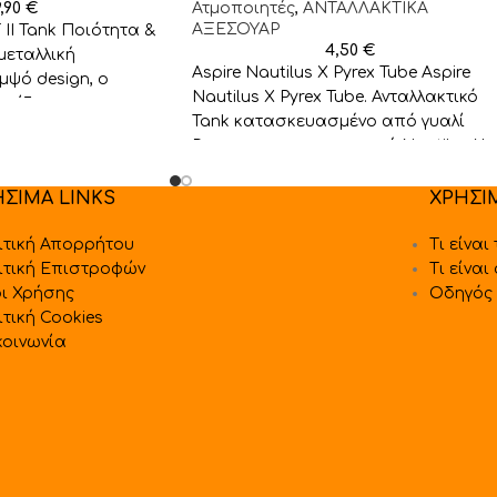
9,90
€
Ατμοποιητές
,
ΑΝΤΑΛΛΑΚΤΙΚΑ
ΑΞΕΣΟΥΑΡ
T II Tank Ποιότητα &
4,50
€
μεταλλική
Aspire Nautilus X Pyrex Tube Aspire
μψό design, ο
Nautilus X Pyrex Tube. Ανταλλακτικό
ωρίζει
Tank κατασκευασμένο από γυαλί
Pyrex για τον ατμοποιητή Nautilus Χ.
ΗΣΙΜΑ LINKS
ΧΡΗΣΙ
ιτική Απορρήτου
Τι είναι
ιτική Επιστροφών
Τι είναι
ι Χρήσης
Οδηγός 
ιτική Cookies
κοινωνία