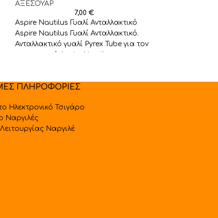
ΑΞΕΣΟΥΑΡ
7,00
€
Ατμοποιητές μ
Aspire Nautilus Γυαλί Ανταλλακτικό
18
Aspire Nautilus Γυαλί Ανταλλακτικό.
Aspire Onixx Ta
Ανταλλακτικό γυαλί Pyrex Tube για τον
είναι ένας εξα
ατμοποιητή Aspire Nautilus.
στιβαρός ατμο
Διαθέσιμο σε διαφανές
κατασκευασμέ
ατσάλι και Pyr
ΜΕΣ ΠΛΗΡΟΦΟΡΙΕΣ
 το Ηλεκτρονικό Τσιγάρο
 ο Ναργιλές
Λειτουργίας Ναργιλέ