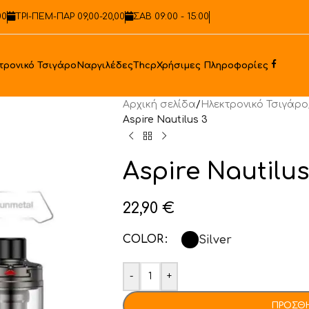
00
ΤΡΙ-ΠΕΜ-ΠΑΡ 09,00-20,00
ΣΑΒ 09:00 - 15:00
Faceb
τρονικό Τσιγάρο
Ναργιλέδες
Thcp
Χρήσιμες Πληροφορίες
Αρχική σελίδα
/
Ηλεκτρονικό Τσιγάρο
Aspire Nautilus 3
Aspire Nautilus
22,90
€
COLOR
Silver
-
+
ΠΡΟΣΘΉ