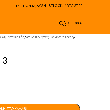
WISHLIST
LOGIN / REGISTER
ΕΠΙΚΟΙΝΩΝΙΑ
ook
0,00
€
/
Ατμοποιητές
/
Ατμοποιητές με Αντίσταση
/
 3
ΚΗ ΣΤΟ ΚΑΛΆΘΙ