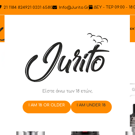
ΔΕΥ - ΤΕΡ 09:00 - 18:
21 1184 8249
21 0331 6580
Info@jurito.gr
Ηλεκ
Είστε άνω των 18 ετών;
I AM 18 OR OLDER
I AM UNDER 18