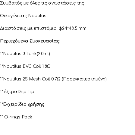
Συμβατός με όλες τις αντιστάσεις της
Οικογένειας Nautilus
Διαστάσεις με επιστόμιο: φ24*48.5 mm
Περιεχόμενα Συσκευασίας:
1*Nautilus 3 Tank(2.0ml)
1*Nautilus BVC Coil 1.8Ω
1*Nautilus 2S Mesh Coil 0.7Ω (Προεγκατεστημένη)
1* έξτραDrip Tip
1*Εγχειρίδιο χρήσης
1* O-rings Pack