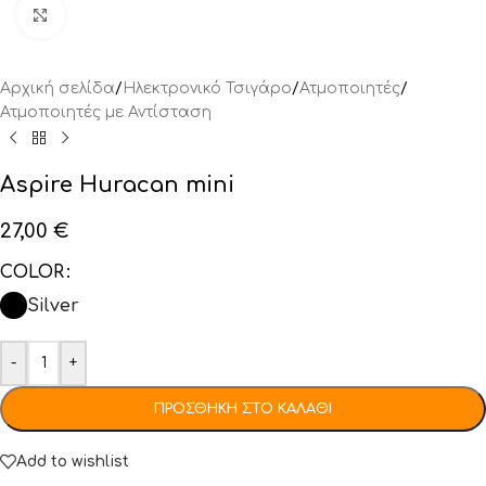
Click to enlarge
Αρχική σελίδα
/
Ηλεκτρονικό Τσιγάρο
/
Ατμοποιητές
/
Ατμοποιητές με Αντίσταση
Aspire Huracan mini
27,00
€
COLOR
Silver
-
+
ΠΡΟΣΘΉΚΗ ΣΤΟ ΚΑΛΆΘΙ
Add to wishlist