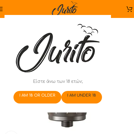
Είστε άνω των 18 ετών;
I AM 18 OR OLDER
I AM UNDER 18