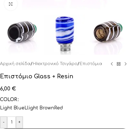
Click to enlarge
Αρχική σελίδα
/
Ηλεκτρονικό Τσιγάρο
/
Επιστόμια
Επιστόμιο Glass + Resin
6,00
€
COLOR
Light Blue
Llight Brown
Red
-
+