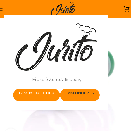
Είστε άνω των 18 ετών;
I AM 18 OR OLDER
I AM UNDER 18