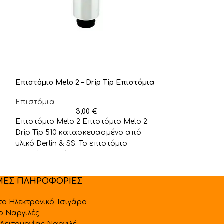
Επιστόμιο Melo 2 – Drip Tip Επιστόμια
Επιστόμιο Nauti
Επιστόμια
Επιστόμια
3,00
€
Επιστόμια
Επιστόμιο Melo 2 Επιστόμιο Melo 2.
Επιστόμιο Naut
Drip Tip 510 κατασκευασμένο από
Nautilus X
υλικό Derlin & SS. Το επιστόμιο
ταιριάζει με όλους
ΜΕΣ ΠΛΗΡΟΦΟΡΙΕΣ
 το Ηλεκτρονικό Τσιγάρο
 ο Ναργιλές