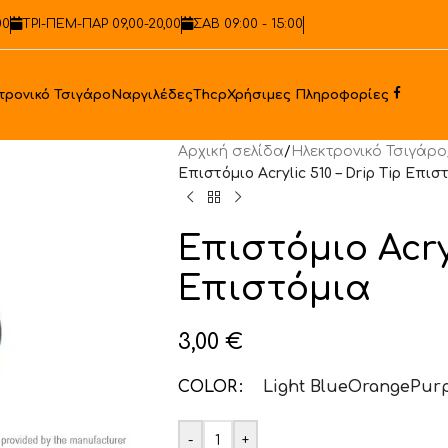
00
ΤΡΙ-ΠΕΜ-ΠΑΡ 09,00-20,00
ΣΑΒ 09:00 - 15:00
Faceb
τρονικό Τσιγάρο
Ναργιλέδες
Thcp
Χρήσιμες Πληροφορίες
Αρχική σελίδα
/
Ηλεκτρονικό Τσιγάρο
Επιστόμιο Acrylic 510 – Drip Tip Επισ
Επιστόμιο Acryl
Επιστόμια
3,00
€
COLOR
Light Blue
Orange
Purp
-
+