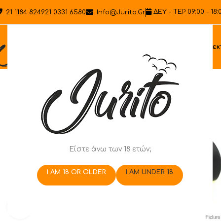
ΔΕΥ - ΤΕΡ 09:00 - 18:
21 1184 8249
21 0331 6580
Info@jurito.gr
Ηλεκ
Είστε άνω των 18 ετών;
I AM 18 OR OLDER
I AM UNDER 18
Click to enlarge