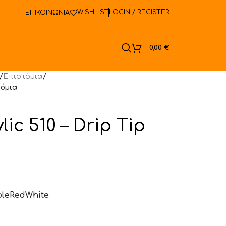
WISHLIST
LOGIN / REGISTER
ΕΠΙΚΟΙΝΩΝΙΑ
ook
0,00
€
/
Επιστόμια
/
τόμια
ic 510 – Drip Tip
le
Red
White