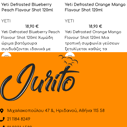
Yeti Defrosted Blueberry
Yeti Defrosted Orange Mango
Peach Flavour Shot 120ml
Flavour Shot 120ml
YETI
YETI
18,90
€
18,90
€
Yeti Defrosted Blueberry Peach
Yeti Defrosted Orange Mango
Flavour Shot 120ml Χυμώδη
Flavour Shot 120ml Μια
ώριμα βατόμουρα
τροπική συμφωνία γεύσεων
συνδυάζονται ιδανικά με
ξετυλίγεται καθώς τα
γευστικά ζουμερά ροδάκινα
πικάντικα πορτοκάλια και τα
σε ένα αρμονικό αποτέλεσμα
ζουμερά μάνγκο
Μιχαλακοπούλου 47 &, Ηριδανού, Αθήνα 115 58
21 1184 8249