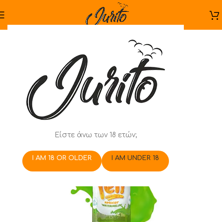
Είστε άνω των 18 ετών;
I AM 18 OR OLDER
I AM UNDER 18