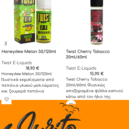
Honeydew Melon 30/120ml
Twist Cherry Tobacco
20ml/60ml
Twist E-Liquids
18,90
€
Twist E-Liquids
15,90
€
Honeydew Melon 30/120ml
Twist Cherry Tobacco
Γευστικά εκχυλίσματα από
20ml/60ml Φυσικώς
πεπόνια γλυκού μελιτώματος
αποξηραμένα φύλλα καπνού
και ζουμερά πεπόνια
κάτω από τον ήλιο της
συνδυάζονται για να
Αμερικανικής Δύσης, με
δημιουργήσουν μια υπέροχη
ελαφρύ σώμα, συνδυασμένα
γεύση υγρού
με