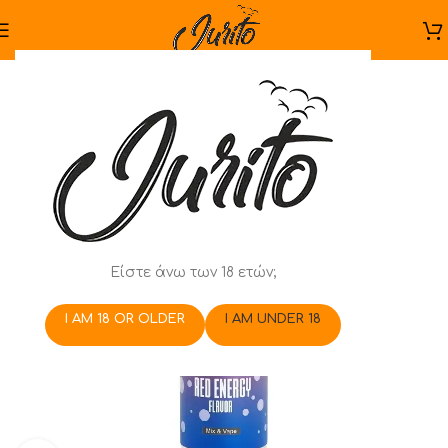
Είστε άνω των 18 ετών;
I AM 18 OR OLDER
I AM UNDER 18