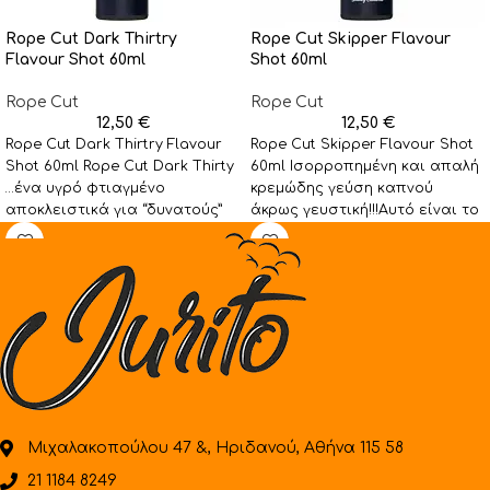
Rope Cut Dark Thirtry
Rope Cut Skipper Flavour
Flavour Shot 60ml
Shot 60ml
Rope Cut
Rope Cut
12,50
€
12,50
€
Rope Cut Dark Thirtry Flavour
Rope Cut Skipper Flavour Shot
Shot 60ml Rope Cut Dark Thirty
60ml Ισορροπημένη και απαλή
…ένα υγρό φτιαγμένο
κρεμώδης γεύση καπνού
αποκλειστικά για “δυνατούς”
άκρως γευστική!!!Αυτό είναι το
καπετάνιους. Ένα πλούσιο
Skipper της Rope Cut!!
Μιχαλακοπούλου 47 &, Ηριδανού, Αθήνα 115 58
21 1184 8249