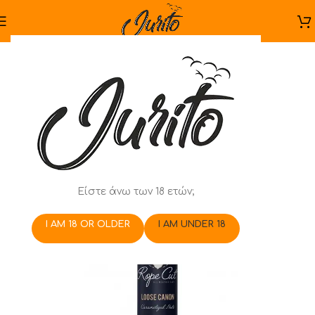
Είστε άνω των 18 ετών;
I AM 18 OR OLDER
I AM UNDER 18