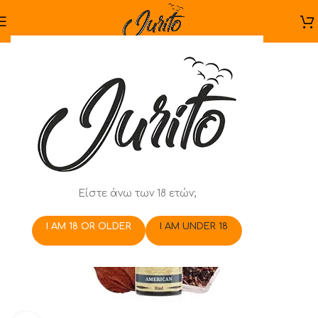
Είστε άνω των 18 ετών;
I AM 18 OR OLDER
I AM UNDER 18