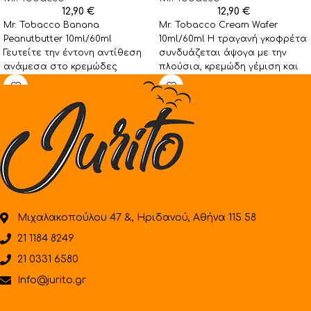
12,90
€
12,90
€
Mr. Tobacco Banana
Mr. Tobacco Cream Wafer
Peanutbutter 10ml/60ml
10ml/60ml Η τραγανή γκοφρέτα
Γευτείτε την έντονη αντίθεση
συνδυάζεται άψογα με την
ανάμεσα στο κρεμώδες
πλούσια, κρεμώδη γέμιση και
φυστικοβούτυρο και την
τις απαλές νότες καπνού,
πλούσια γεύση μπανάνας
φλαμπέ, ενισχυμένη
Μιχαλακοπούλου 47 &, Ηριδανού, Αθήνα 115 58
21 1184 8249
21 0331 6580
Info@jurito.gr