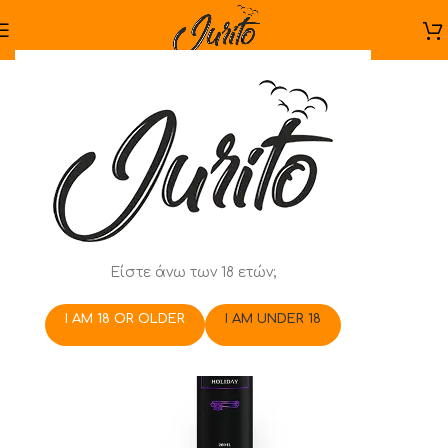
Είστε άνω των 18 ετών;
I AM 18 OR OLDER
I AM UNDER 18