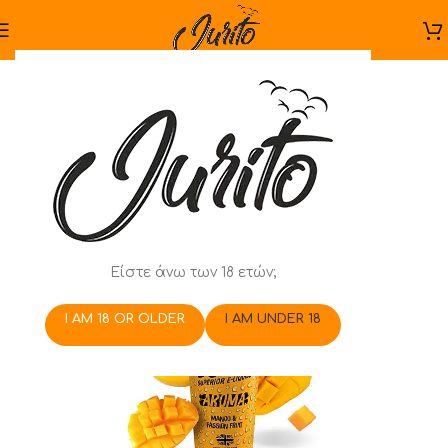
Είστε άνω των 18 ετών;
I AM 18 OR OLDER
I AM UNDER 18