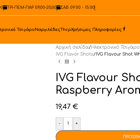
00
ΤΡΙ-ΠΕΜ-ΠΑΡ 09,00-20,00
ΣΑΒ 09:00 - 15:00
Faceb
τρονικό Τσιγάρο
Ναργιλέδες
Thcp
Χρήσιμες Πληροφορίες
Αρχική σελίδα
/
Ηλεκτρονικό Τσιγάρο
IVG Flavor Shots
/
IVG Flavour Shot W
IVG Flavour Sh
Raspberry Aro
19,47
€
-
+
ΠΡΟΣΘΉ