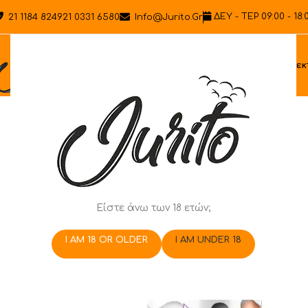
ΔΕΥ - ΤΕΡ 09:00 - 18:
21 1184 8249
21 0331 6580
Info@jurito.gr
Ηλεκ
Είστε άνω των 18 ετών;
I AM 18 OR OLDER
I AM UNDER 18