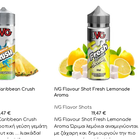
Caribbean Crush
IVG Flavour Shot Fresh Lemonade
Aroma
IVG Flavor Shots
9,47
€
19,47
€
Caribbean Crush
IVG Flavour Shot Fresh Lemonade
ροπική γεύση γεμάτη
Aroma Ώριμα λεμόνια αναμιγνύονται
υτ και … λιακάδα!
με ζάχαρη και δημιουργούν την πιο