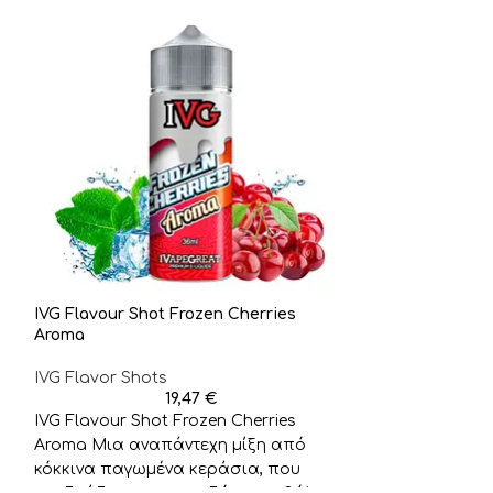
IVG Flavour Shot Frozen Cherries
IVG Flavour Sh
Aroma
IVG Flavor Sho
IVG Flavor Shots
19,47
€
IVG Flavour Sh
IVG Flavour Shot Frozen Cherries
Ανακαλύψτε το
Aroma Μια αναπάντεχη μίξη από
γλυκού ενεργει
κόκκινα παγωμένα κεράσια, που
ζουμερά lime 