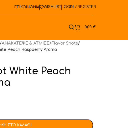
WISHLIST
LOGIN / REGISTER
ΕΠΙΚΟΙΝΩΝΙΑ
ook
0,00
€
/
ΑΝΑΚΑΤΕΨΕ & ΑΤΜΙΣΕ
/
Flavor Shots
/
hite Peach Raspberry Aroma
ot White Peach
ma
ΚΗ ΣΤΟ ΚΑΛΆΘΙ