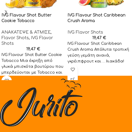
IVG Flavour Shot Butter
IVG Flavour Shot Caribbean
Cookie Tobacco
Crush Aroma
ΑΝΑΚΑΤΕΨΕ & ΑΤΜΙΣΕ
,
IVG Flavor Shots
Flavor Shots
,
IVG Flavor
19,47
€
Shots
IVG Flavour Shot Caribbean
19,47
€
Crush Aroma Απόλυτα τροπική
IVG Flavour Shot Butter Cookie
γεύση γεμάτη ανανά,
Tobacco Μια έκρηξη από
γκρέιπφρουτ και … λιακάδα!
γλυκά μπισκότα βουτύρου που
Στην κάθε συσκευασία IVG
μπερδεύονται με Tobacco και
διακριτικές νότες ξηρών