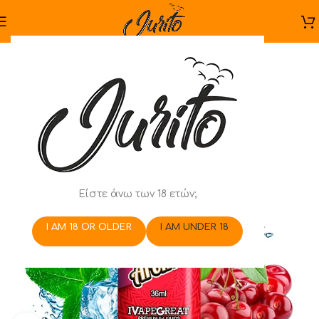
Είστε άνω των 18 ετών;
I AM 18 OR OLDER
I AM UNDER 18