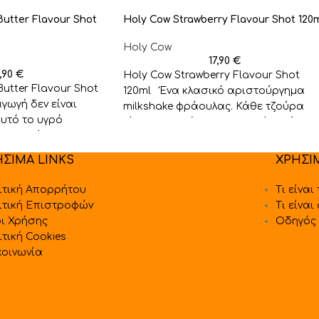
utter Flavour Shot
Holy Cow Strawberry Flavour Shot 120
Holy Cow
17,90
€
7,90
€
Holy Cow Strawberry Flavour Shot
utter Flavour Shot
120ml Ένα κλασικό αριστούργημα
γωγή δεν είναι
milkshake φράουλας. Κάθε τζούρα
υτό το υγρό
είναι μια απόλυτη συμφωνία γεύσης,
α βελούδινο,
όπου
ΗΣΙΜΑ LINKS
ΧΡΗΣΙ
ιτική Απορρήτου
Τι είναι
ιτική Επιστροφών
Τι είναι
ι Χρήσης
Οδηγός 
ιτική Cookies
κοινωνία