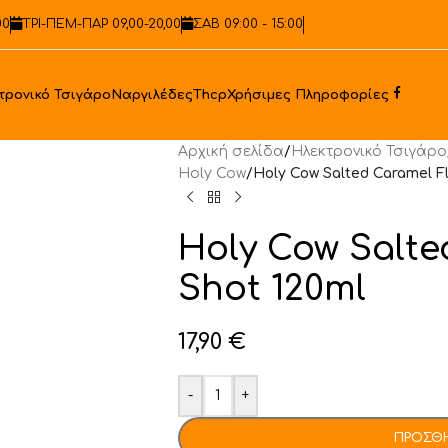
00
ΤΡΙ-ΠΕΜ-ΠΑΡ 09,00-20,00
ΣΑΒ 09:00 - 15:00
Faceb
τρονικό Τσιγάρο
Ναργιλέδες
Thcp
Χρήσιμες Πληροφορίες
Αρχική σελίδα
/
Ηλεκτρονικό Τσιγάρο
Holy Cow
/
Holy Cow Salted Caramel F
Holy Cow Salte
Shot 120ml
17,90
€
-
+
ΠΡΟΣΘΉ