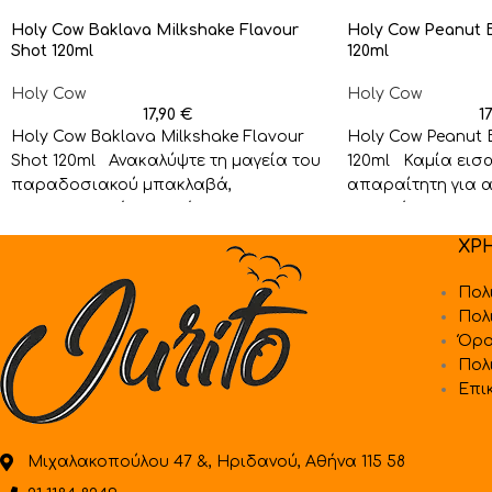
Holy Cow Baklava Milkshake Flavour
Holy Cow Peanut B
Shot 120ml
120ml
Holy Cow
Holy Cow
17,90
€
1
Holy Cow Baklava Milkshake Flavour
Holy Cow Peanut B
Shot 120ml Ανακαλύψτε τη μαγεία του
120ml Καμία εισα
παραδοσιακού μπακλαβά,
απαραίτητη για α
μεταμορφωμένου σε ένα
αναπλήρωσης! Έν
απολαυστικό milkshake. Οι
ΧΡ
Πολ
Πολ
Όρο
Πολ
Επι
Μιχαλακοπούλου 47 &, Ηριδανού, Αθήνα 115 58