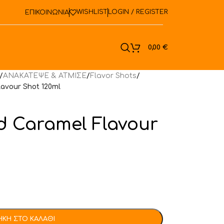
WISHLIST
LOGIN / REGISTER
ΕΠΙΚΟΙΝΩΝΙΑ
ook
0,00
€
/
ΑΝΑΚΑΤΕΨΕ & ΑΤΜΙΣΕ
/
Flavor Shots
/
lavour Shot 120ml
d Caramel Flavour
ΚΗ ΣΤΟ ΚΑΛΆΘΙ