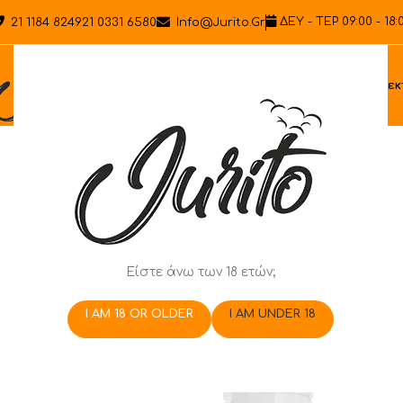
ΔΕΥ - ΤΕΡ 09:00 - 18:
21 1184 8249
21 0331 6580
Info@jurito.gr
Ηλεκ
Είστε άνω των 18 ετών;
I AM 18 OR OLDER
I AM UNDER 18