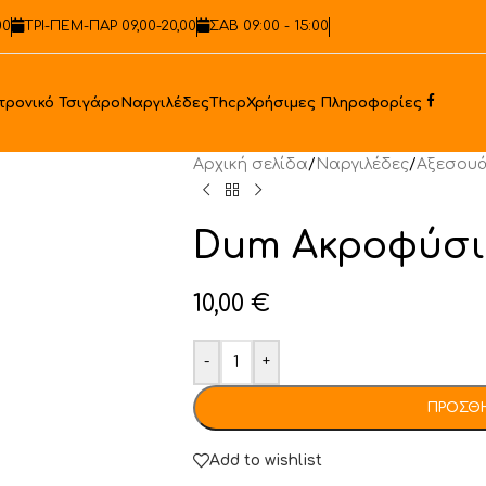
00
ΤΡΙ-ΠΕΜ-ΠΑΡ 09,00-20,00
ΣΑΒ 09:00 - 15:00
Faceb
τρονικό Τσιγάρο
Ναργιλέδες
Thcp
Χρήσιμες Πληροφορίες
Αρχική σελίδα
/
Ναργιλέδες
/
Αξεσουά
Dum Aκροφύσιο
10,00
€
-
+
ΠΡΟΣΘΉ
Add to wishlist