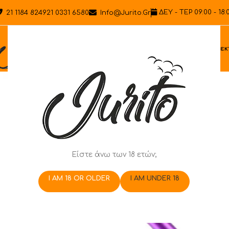
ΔΕΥ - ΤΕΡ 09:00 - 18:
21 1184 8249
21 0331 6580
Info@jurito.gr
Ηλεκ
Είστε άνω των 18 ετών;
I AM 18 OR OLDER
I AM UNDER 18