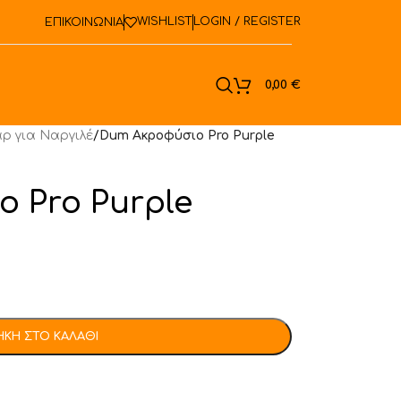
WISHLIST
LOGIN / REGISTER
ΕΠΙΚΟΙΝΩΝΙΑ
ook
0,00
€
ρ για Ναργιλέ
/
Dum Aκροφύσιο Pro Purple
 Pro Purple
ΚΗ ΣΤΟ ΚΑΛΆΘΙ