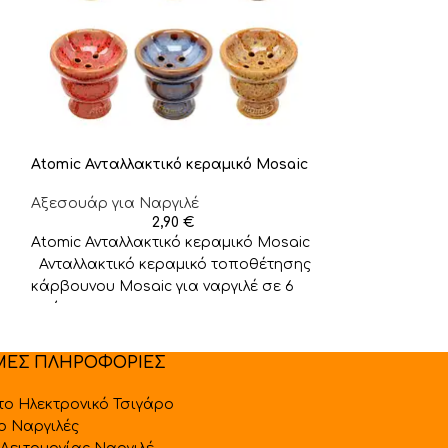
Atomic Ανταλλακτικό κεραμικό Mosaic
Shisha DUM Σωλ
Αξεσουάρ για Ναργιλέ
Αξεσουάρ για 
2,90
€
Atomic Ανταλλακτικό κεραμικό Mosaic
Shisha DUM Σω
Ανταλλακτικό κεραμικό τοποθέτησης
κάρβουνου Mosaic για ναργιλέ σε 6
χρώματα,
ΜΕΣ ΠΛΗΡΟΦΟΡΙΕΣ
 το Ηλεκτρονικό Τσιγάρο
 ο Ναργιλές