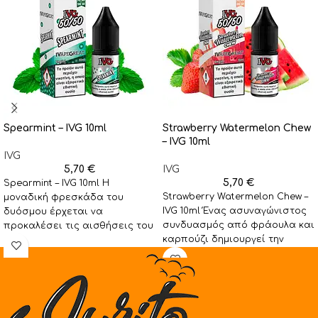
Spearmint – IVG 10ml
Strawberry Watermelon Chew
– IVG 10ml
IVG
5,70
€
IVG
5,70
€
Spearmint – IVG 10ml Η
Strawberry Watermelon Chew –
μοναδική φρεσκάδα του
IVG 10ml Ένας ασυναγώνιστος
δυόσμου έρχεται να
συνδυασμός από φράουλα και
προκαλέσει τις αισθήσεις του
καρπούζι δημιουργεί την
ατμιστή με μία διακριτική
τελειότερη χυμώδη έκρηξη!
γεύση
Στην κάθε