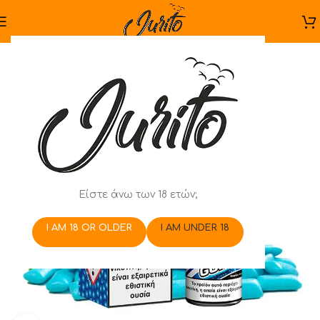
Είστε άνω των 18 ετών;
I AM 18 OR OLDER
I AM UNDER 18