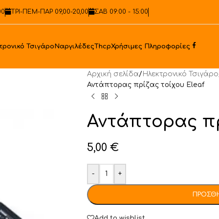
00
ΤΡΙ-ΠΕΜ-ΠΑΡ 09,00-20,00
ΣΑΒ 09:00 - 15:00
Faceb
τρονικό Τσιγάρο
Ναργιλέδες
Thcp
Χρήσιμες Πληροφορίες
Αρχική σελίδα
/
Ηλεκτρονικό Τσιγάρο
Αντάπτορας πρίζας τοίχου Eleaf
Αντάπτορας πρ
5,00
€
-
+
ΠΡΟΣΘΉ
Add to wishlist