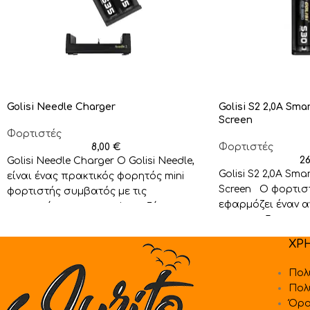
Golisi Needle Charger
Golisi S2 2,0A Sma
Screen
Φορτιστές
8,00
€
Φορτιστές
2
Golisi Needle Charger Ο Golisi Needle,
Golisi S2 2,0A Sma
είναι ένας πρακτικός φορητός mini
Screen Ο φορτιστή
φορτιστής συμβατός με τις
εφαρμόζει έναν 
περισσότερες επαναφορτιζόμενες
μικροεπεξεργαστή
μπαταρίες κυλινδρικού σχήματος.
εμφανίζει
ΧΡ
Πολ
Πολ
Όρο