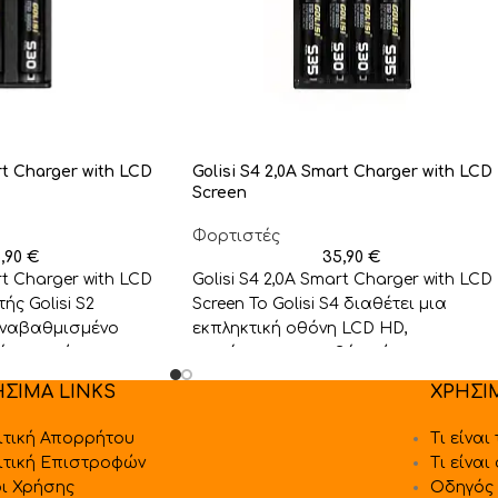
rt Charger with LCD
Golisi S4 2,0A Smart Charger with LCD
Screen
Φορτιστές
6,90
€
35,90
€
rt Charger with LCD
Golisi S4 2,0A Smart Charger with LCD
ς Golisi S2
Screen Το Golisi S4 διαθέτει μια
αναβαθμισμένο
εκπληκτική οθόνη LCD HD,
, ο οποίος
παρέχοντας ακριβή ανάγνωση
ΗΣΙΜΑ LINKS
ΧΡΗΣΙ
ιτική Απορρήτου
Τι είναι
ιτική Επιστροφών
Τι είναι
ι Χρήσης
Οδηγός 