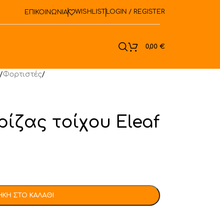
WISHLIST
LOGIN / REGISTER
ΕΠΙΚΟΙΝΩΝΙΑ
ook
0,00
€
/
Φορτιστές
/
ίζας τοίχου Eleaf
ΚΗ ΣΤΟ ΚΑΛΆΘΙ