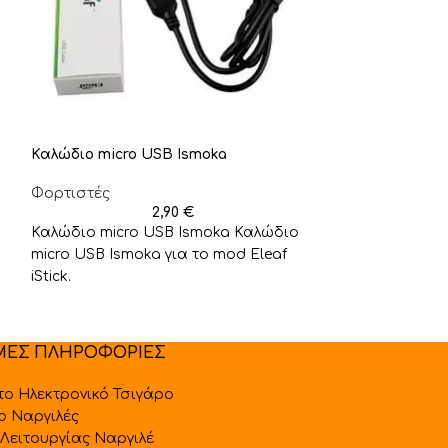
Καλώδιο micro USB Ismoka
Φορτιστής Aspi
Φορτιστές
Φορτιστές
2,90
€
Καλώδιο micro USB Ismoka Καλώδιο
Φορτιστής Asp
micro USB Ismoka για το mod Eleaf
Aspire USB. Φο
iStick.
καλώδιο USB γ
ego 510
ΜΕΣ ΠΛΗΡΟΦΟΡΙΕΣ
 το Ηλεκτρονικό Τσιγάρο
 ο Ναργιλές
Λειτουργίας Ναργιλέ