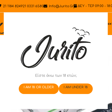
ΔΕΥ - ΤΕΡ 09:00 - 18:
21 1184 8249
21 0331 6580
Info@jurito.gr
Ηλεκ
Είστε άνω των 18 ετών;
I AM 18 OR OLDER
I AM UNDER 18